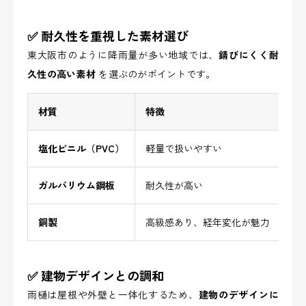
✅ 耐久性を重視した素材選び
東大阪市のように降雨量が多い地域では、
錆びにくく耐
久性の高い素材
を選ぶのがポイントです。
材質
特徴
メ
塩化ビニル（PVC）
軽量で扱いやすい
低
ガルバリウム鋼板
耐久性が高い
錆
銅製
高級感あり、経年変化が魅力
長
✅ 建物デザインとの調和
雨樋は屋根や外壁と一体化するため、
建物のデザインに