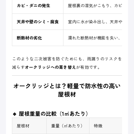
カビ・ダニの発生
屋根裏の湿気がこもり、カビやダ
天井や壁のシミ・腐食
室内に水が染み出し、天井や壁が
断熱材の劣化
濡れた断熱材が機能を失い、夏は
このような二次被害を防ぐためにも、雨漏りのリスクを
減らす
オークリッジへの葺き替え
が有効です。
オークリッジとは？軽量で防水性の高い
屋根材
🔹 屋根重量の比較（1㎡あたり）
屋根材
重量（㎡あたり）
特徴