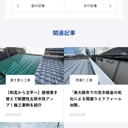
前の記事
次の記事
関連記事
葺き替え工事
雨漏り工事
【和瓦から立平へ】屋根葺き
「東大阪市での笠木板金の劣
替えで耐震性＆防水性アッ
化による雨漏りとリフォーム
プ！施工事例を紹介
対策」
2025.03.07
2025.02.09