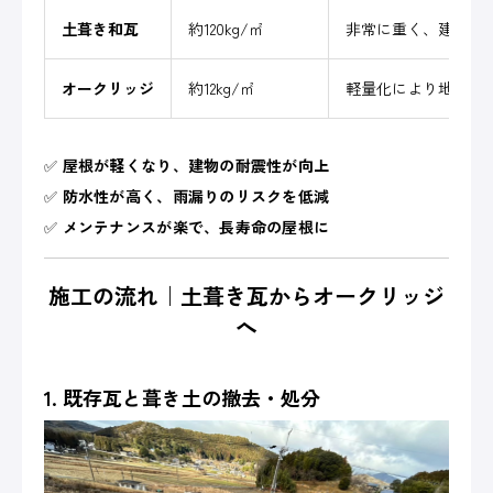
土葺き和瓦
約120kg/㎡
非常に重く、建物に
オークリッジ
約12kg/㎡
軽量化により地震時
✅
屋根が軽くなり、建物の耐震性が向上
✅
防水性が高く、雨漏りのリスクを低減
✅
メンテナンスが楽で、長寿命の屋根に
施工の流れ｜土葺き瓦からオークリッジ
へ
1. 既存瓦と葺き土の撤去・処分