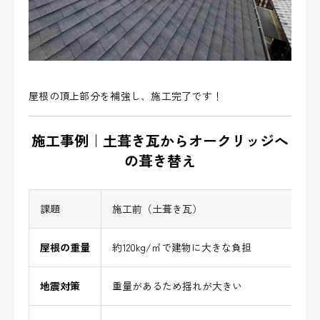
屋根の頂上部分を補強し、施工完了です！
施工事例｜土葺き瓦からオークリッジへ
の葺き替え
課題
施工前（土葺き瓦）
施
屋根の重量
約120kg/㎡で建物に大きな負担
約
地震対策
重量があるため揺れが大きい
軽