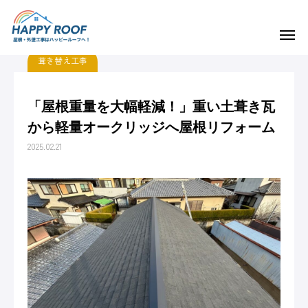
施工実績
葺き替え工事
「屋根重量を大幅軽減！」重い土葺き瓦から軽量オークリッジへ屋根リフォーム
葺き替え工事
ご挨拶・会社概要
「屋根重量を大幅軽減！」重い土葺き瓦
から軽量オークリッジへ屋根リフォーム
事業内容
2025.02.21
施工実績
求人情報
よくある質問
お知らせ&スタッフブログ