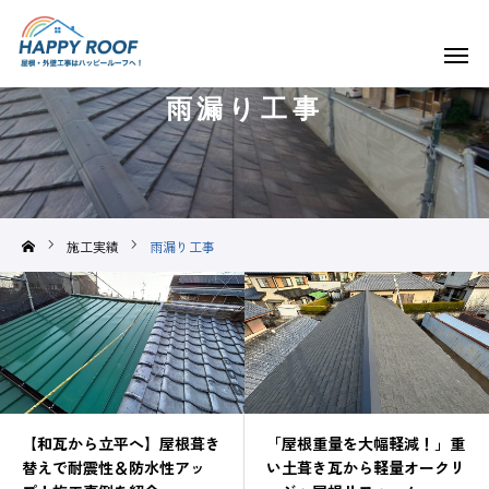
雨漏り工事
ご挨拶・会社概要
事業内容
施工実績
雨漏り工事
施工実績
求人情報
よくある質問
お知らせ&スタッフブログ
【和瓦から立平へ】屋根葺き
「屋根重量を大幅軽減！」重
替えで耐震性＆防水性アッ
い土葺き瓦から軽量オークリ