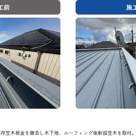
工前
施
既存笠木板金を撤去し木下地、ルーフィング後新設笠木を取付