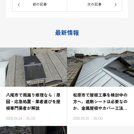
前の記事
次の記事
最新情報
八尾市で雨漏り修理なら｜原
松原市で屋根工事を検討中の
因・応急処置・業者選びを屋
方へ。遮熱シートは必要なの
根専門業者が解説
か、金属屋根やカバー工法と
の相性、夏場の暑さ対策を屋
2026.05.24
BLOG
2026.05.20
BLOG
根のプロが解説します。